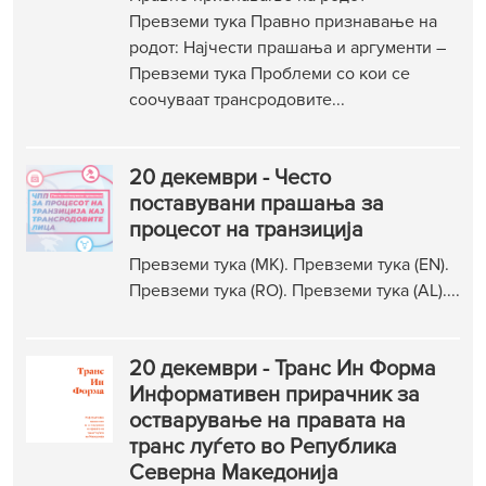
Превземи тука Правно признавање на
родот: Најчести прашања и аргументи –
Превземи тука Проблеми со кои се
соочуваат трансродовите...
20 декември - Често
поставувани прашања за
процесот на транзиција
Превземи тука (МК). Превземи тука (EN).
Превземи тука (RO). Превземи тука (AL)....
20 декември - Транс Ин Форма
Информативен прирачник за
остварување на правата на
транс луѓето во Република
Северна Македонија