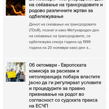
на сеќавање на трансродовите и
родово различните жртви за
одбележување
Денот на сеќавање на трансродовите
(TDoR), познат и како Меѓународен ден
на сеќавање на трансродовите, се
одбележува секоја година од 1999
година на 20 ноември како ден з...
06 октомври - Европската
комисија за расизам и
нетолеранција побара властите
јасно да ги регулираат условите
и процедурите за правно
признавање на родот во
согласност со судската пракса
на ЕСЧП