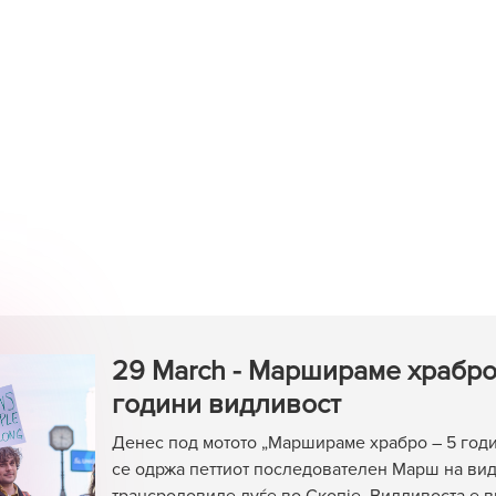
29 March - Маршираме храбро
години видливост
Денес под мотото „Маршираме храбро – 5 год
се одржа петтиот последователен Марш на вид