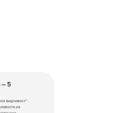
 – 5
ини видливост“
ливоста на