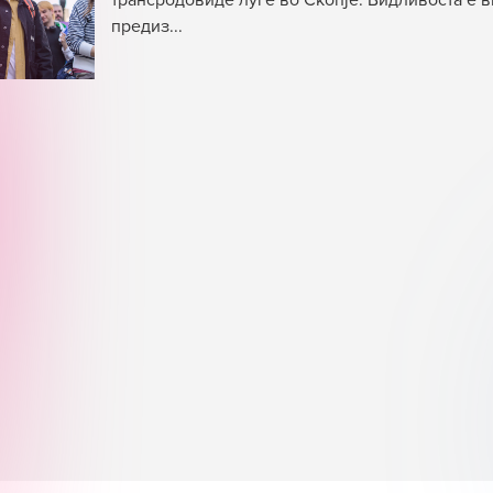
трансродовиде луѓе во Скопје. Видливоста е 
предиз...