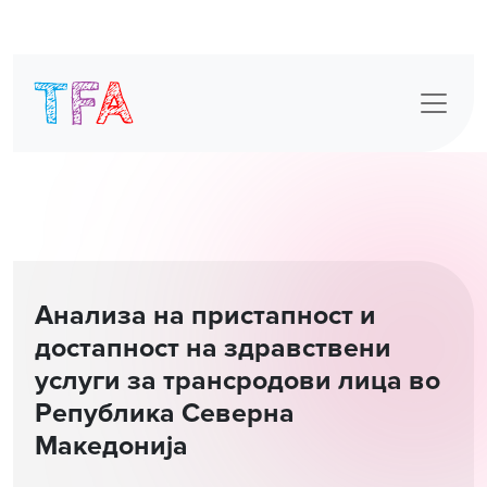
Skip
to
content
Анализа на пристапност и
достапност на здравствени
услуги за трансродови лица во
Република Северна
Mакедонија