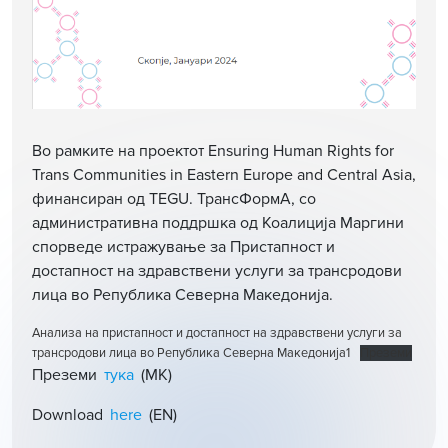
Во рамките на проектот Ensuring Human Rights for
Trans Communities in Eastern Europe and Central Asia,
финансиран од TEGU. ТрансФормА, со
административна поддршка од Коалиција Маргини
спорведе истражување за Пристапност и
достапност на здравствени услуги за трансродови
лица во Република Северна Mакедонија.
Анализа на пристапност и достапност на здравствени услуги за
трансродови лица во Република Северна Mакедонија1
Преземи
Преземи
тука
(МК)
Download
here
(EN)