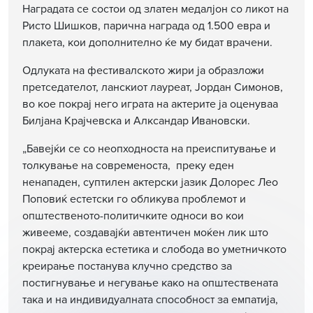
Наградата се состои од златен медалјон со ликот на
Ристо Шишков, парична награда од 1.500 евра и
плакета, кои дополнително ќе му бидат врачени.
Одлуката на фестивалското жири ја образложи
претседателот, ланскиот лауреат, Јордан Симонов,
во кое покрај него играта на актерите ја оценуваа
Билјана Крајчевска и Алксандар Ивановски.
„Бавејќи се со неопходноста на преиспитување и
толкување на современоста, преку еден
ненападен, суптилен актерски јазик Долорес Лео
Поповиќ естетски го обликува проблемот и
општественото-политичките односи во кои
живееме, создавајќи автентичен моќен лик што
покрај актерска естетика и слобода во уметничкото
креирање постанува клучно средство за
постигнување и негување како на општествената
така и на индивидуалната способност за емпатија,