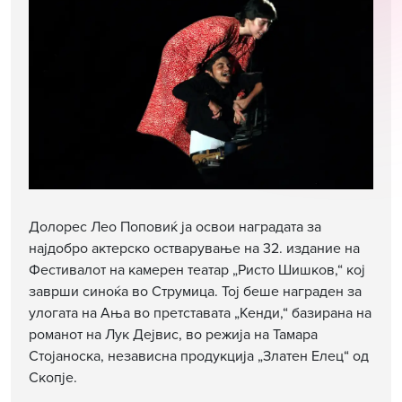
Долорес Лео Поповиќ ја освои наградата за
најдобро актерско остварување на 32. издание на
Фестивалот на камерен театар „Ристо Шишков,“ кој
заврши синоќа во Струмица. Тој беше награден за
улогата на Ања во претставата „Кенди,“ базирана на
романот на Лук Дејвис, во режија на Тамара
Стојаноска, независна продукција „Златен Елец“ од
Скопје.