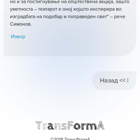
но и за постигнување на општествена акција, зашто
уметноста – теaтарот е оној којшто инспирира во
изградбата на подобар и поправеден свет“ – рече
Симонов.
Извор
Назад << |
©2018 ТрансФормА