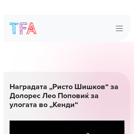
Skip
to
content
Наградата „Ристо Шишков“ за
Долорес Лео Поповиќ за
улогата во „Кенди“