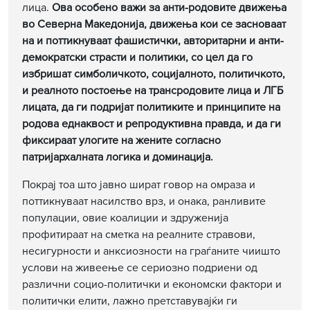
лица.
Ова особено важи за анти-родовите движења
во Северна Македонија, движења кои се засноваат
на и поттикнуваат фашистички, авторитарни и анти-
демократски страсти и политики, со цел да го
избришат симболичкото, социјалното, политичкото,
и реалното постоење на трансродовите лица и ЛГБ
лицата, да ги подријат политиките и принципите на
родова еднаквост и репродуктивна правда, и да ги
фиксираат улогите на жените согласно
патријархалната логика и доминација.
Покрај тоа што јавно шират говор на омраза и
поттикнуваат насилство врз, и онака, ранливите
популации, овие коалиции и здруженија
профитираат на сметка на реалните стравови,
несигурности и анксиозности на граѓаните чиишто
услови на живеење се сериозно подриени од
различни социо-политички и економски фактори и
политички елити, лажно претставувајќи ги