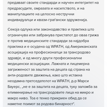
предаваат своите стандарди и научен интегритет на
предрасудите, омразата и насилството, и на
манипулациите на целосно нестручни
индивидуалци и квази-граѓански здруженија.
Секоја одлука или законодавство и практика што
ограничува или забранува пристапот до оваа грижа
е против медицинските стандарди за најдобра
практика и е осудена од WPATH, од Американската
асоцијација на професионалци за трансродово
здравје, и од многу други професионални
медицински асоцијации. Лажната и лицемерна
загриженост за заштита на децата од страна на
анти-родовите движења, како што истакна
неодамна претседателот на WPATH, д-р Марси
Бауерс, „не е за заштита на децата, туку заложба за
елиминирање на трансродовите лица на микро и
макро ниво. Тоа е тенко прикриен обид да се
наметне поимот за родова бинарност“.