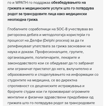
го и WPATH го поддржаа
обезбедувањето на
грижата и медицинските услуги што го потврдува
родот за трансрдовите лица како медицински
неопходна грижа
.
Глобалните соработници на SOC-8 учествуваа во
ригорозна дебата и методологија користејќи го
процесот на Делфи (Delphi process) за да ги
ратификуваат упатствата за грижа засновани на
наука и докази. Професионалците, групите,
организациите, политичарите, лекарите и
законодавството кои се обидуваат да го забранат
или ограничат пристапот до нега, вклучително и
образованието и споделувањето на информации со
студентите на медицина, се во директна
спротивност со децениските истражувања и
бројните студии кои ги промовираат огромните
ментални и физички здравствени придобивки од
грижата што го потврдува родот за трансродовите