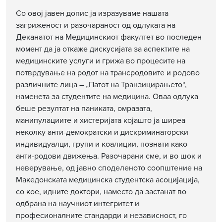
Со овој јавен допис ја изразуваме нашата
загриженост и разочараност од одлуката на
Деканатот на Медицинскиот факултет во последен
момент да ја откаже дискусијата за аспектите на
медицинските услуги и грижа во процесите на
потврдување на родот на трансродовите и родово
различните лица – „Патот на Транзицирањето“,
наменета за студентите на медицина. Оваа одлука
беше резултат на паниката, омразата,
манипулациите и хистеријата којашто ја ширеа
неколку анти-демократски и дискриминаторски
индивидуалци, групи и коалиции, познати како
анти-родови движења. Разочарани сме, и во шок и
неверување, од јавно споделеното соопштение на
Македонската медицинска студентска асоцијација,
со кое, идните доктори, наместо да застанат во
одбрана на научниот интегритет и
професионалните стандарди и независност, го