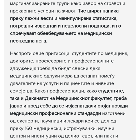
маргинализираните групи како извор на стравот и
прекарните услови на живот.
Тие шират паника
преку лажни вести и манипулирана статистика,
погрешни извештаи и нецелосни податоци, и го
спречуваат обезбедувањето на медицински
неопходна нега.
Наспроти овие притисоци, студентите по медицина,
докторите, професорите и професионалните
здруженија треба да бидат свесни дека
медицинските одлуки мора да останат помеѓу
давателите на услуги и пациентите и нивните
семејства. Како професионалци, како
студентите,
така и Деканатот на Медицинскиот факултет, треба
јавно и пред себе да се изјаснат дали стојат позади
медицински професионални стандарди
изготвени
од експерти, научници и лекари кои се дел од
преку 160 медицински, истражувачки, научни
центри и институции од целиот свет, или пак ги