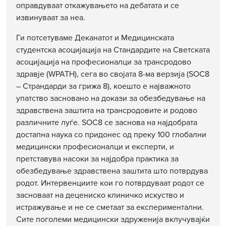
оправдуваат откажувањето на дебатата и се
извинуваат за неа.
Ги потсетуваме Деканатот и Медицинската
студентска асоцијација на Стандардите на Светската
асоцијација на професионалци за трансродово
здравје (WPATH), сега во својата 8-ма верзија (SOC8
– Страндарди за грижа 8), коешто е најважното
упатство засновано на докази за обезбедување на
здравствена заштита на трансродовите и родово
различните луѓе. SOC8 се заснова на најдобрата
достапна наука со придонес од преку 100 глобални
медицински професионалци и експерти, и
претставува насоки за најдобра практика за
обезбедување здравствена заштита што потврдува
родот. Интервенциите кои го потврдуваат родот се
засноваат на децениско клиничко искуство и
истражување и не се сметаат за експериментални.
Сите поголеми медицински здруженија вклучувајќи