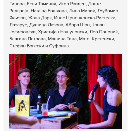
Гинова, Еспи Томичиќ, Игор Раиден, Данте
Редгрејв, Наташа Бошкова, Лила Милиќ, Љубомир
Фаизов, Жана Дарк, Инес Црвенковска-Ристеска,
Лазарус, Душица Лазова, Абора Шон, Јован
Јосифовски, Христијан Нашуловски, Лео Поповиќ,
Благица Петрова, Машина Тина, Матеј Крстевски,
Стефан Богески и Суфрина.