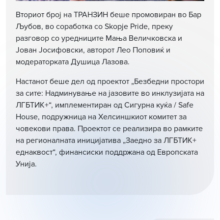
Вториот број на ТРАНЗИН беше промовиран во Бар
Љубов, во соработка со Skopje Pride, преку
разговор со уредниците Мања Величковска и
Јован Јосифовски, авторот Лео Поповиќ и
модераторката Душица Лазова.
Настанот беше дел од проектот „Безбедни простори
за сите: Надминување на јазовите во инклузијата на
ЛГБТИК+“, имплементиран од Сигурна куќа / Safe
House, подружница на Хелсиншкиот комитет за
човекови права. Проектот се реализира во рамките
на регионалната иницијатива „Заедно за ЛГБТИК+
еднаквост“, финансиски поддржана од Европската
Унија.