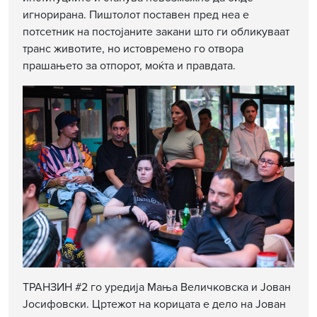
игнорирана. Пиштолот поставен пред неа е
потсетник на постојаните закани што ги обликуваат
транс животите, но истовремено го отвора
прашањето за отпорот, моќта и правдата.
ТРАНЗИН #2 го уредија Мања Величковска и Јован
Јосифовски. Цртежот на корицата е дело на Јован