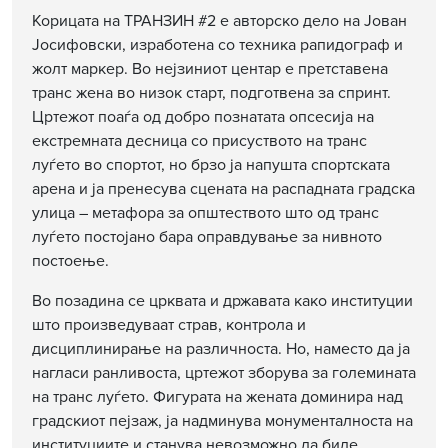
Корицата на ТРАНЗИН #2 е авторско дело на Јован
Јосифовски, изработена со техника рапидограф и
жолт маркер. Во нејзиниот центар е претставена
транс жена во низок старт, подготвена за спринт.
Цртежот поаѓа од добро познатата опсесија на
екстремната десница со присуството на транс
луѓето во спортот, но брзо ја напушта спортската
арена и ја пренесува сцената на распадната градска
улица – метафора за општеството што од транс
луѓето постојано бара оправдување за нивното
постоење.
Во позадина се црквата и државата како институции
што произведуваат страв, контрола и
дисциплинирање на различноста. Но, наместо да ја
нагласи ранливоста, цртежот зборува за големината
на транс луѓето. Фигурата на жената доминира над
градскиот пејзаж, ја надминува монументалноста на
институциите и станува невозможно да биде