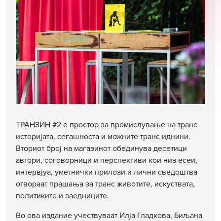
ТРАНЗИН #2 е простор за промислување на транс
историјата, сегашноста и можните транс иднини.
Вториот број на магазинот обединува десетици
автори, соговорници и перспективи кои низ есеи,
интервјуа, уметнички прилози и лични сведоштва
отвораат прашања за транс животите, искуствата,
политиките и заедниците.
Во ова издание учествуваат Илја Гладкова, Биљана