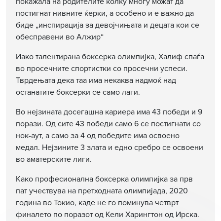
покажала на родителите колку многу можат да
постигнат нивните ќерки, а особено и е важно да
биде „инспирација за девојчињата и децата кои се
обесправени во Алжир“
Иако талентирана боксерка олимпијка, Хaлиф спаѓа
во просечните спортистки со просечни успеси.
Тврдењата дека таа има некаква надмоќ над
останатите боксерки се само лаги.
Во нејзината досегашна кариера има 43 победи и 9
порази. Од сите 43 победи само 6 се постигнати со
нок-аут, а само за 4 од победите има освоено
медал. Нејзините 3 злата и едно сребро се освоени
во аматерските лиги.
Како професионална боксерка олимпијка за прв
пат учествува на претходната олимпијада, 2020
година во Токио, каде не го поминува четврт
финалето по поразот од Кели Харингтон од Ирска.