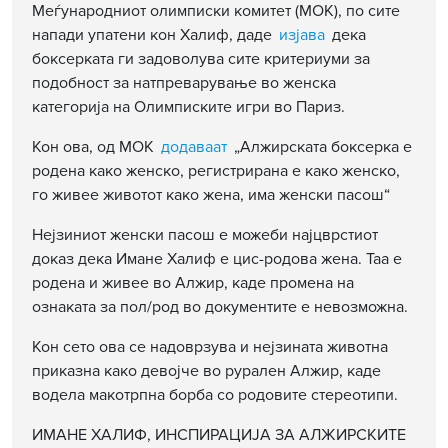
Меѓународниот олимписки комитет (МОК), по сите
напади упатени кон Халиф, даде
изјава
дека
боксерката ги задоволува сите критериуми за
подобност за натпреварување во женска
категорија на Олимписките игри во Париз.
Кон ова, од МОК
додаваат
„Алжирската боксерка е
родена како женско, регистрирана е како женско,
го живее животот како жена, има женски пасош“
Нејзиниот женски пасош е можеби најцврстиот
доказ дека Имане Халиф е цис-родова жена. Таа е
родена и живее во Алжир, каде промена на
ознаката за пол/род во документите е невозможна.
Кон сето ова се надоврзува и нејзината животна
приказна како девојче во рурален Алжир, каде
водела макотрпна борба со родовите стереотипи.
ИМАНЕ ХАЛИФ, ИНСПИРАЦИЈА ЗА АЛЖИРСКИТЕ