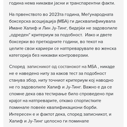
година нема никакви јасни и транспарентни факти.
На првенството во 2023та година, Меѓународната
боксерска асоцијација (МБА) ги дисквалификувала
Имане Халиф и Лин Ју-Тинг, бидејќи не задоволиле
„одреден“ критериум за подобност. Иако и двете
боксерки во претходните години, во текот на
целите свои кариери се натпреварувале во женска
категорија без никакви контроверзии.
Според
записникот од состанокот на МБА
, никаде
не е наведено ниту за каков тест за подобност
станува збор, ниту точниот критериум кој наводно
не го задоволиле Халиф и Ју-Тинг. Важно е да се
спомне дека ова тестирање било спроведено при
крајот на натпреварите, откако спортистките
поминале повеќе квалификациони борби.
Интересен е и фактот дека, според записникот, и
Халиф и Ју-Тинг целосно ги поминале