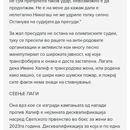
не сум претрпела таков удар, невозможно е да
продолжам. Не е на мене да кажам дали е
нелегално.Никогаш не ме удриле толку силно.
Останува на судијата да пресуди.“
За жал пресудата не остана на олимписките судии,
туку се пресели во рацете на анти-родовите
организации и активисти кои многу лесно
манипулираат со широката јавност, кај која
трансфобијата и онака е доста застапена. Лагата
дека Имане Халиф е трансродова жена, или родена
како машко, се шири како шумски пожар, и покрај
сите факти нема знаци на стивнување.
СЕЕЊЕ ЛАГИ
Она врз кое се изгради кампањата од напади
против Халиф е нејзината дисквалификација
насред Светското првенство во бокс за жени во
2023та година. Дисквалификација за која и по една