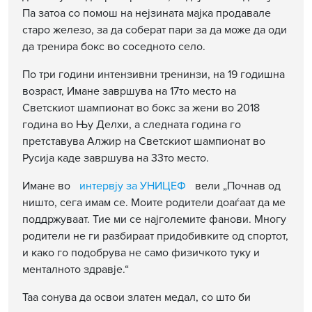
Па затоа со помош на нејзината мајка продавале
старо железо, за да соберат пари за да може да оди
да тренира бокс во соседното село.
По три години интензивни тренинзи, на 19 годишна
возраст, Имане завршува на 17то место на
Светскиот шампионат во бокс за жени во 2018
година во Њу Делхи, а следната година го
претставува Алжир на Светскиот шампионат во
Русија каде завршува на 33то место.
Имане во
интервју за УНИЦЕФ
вели „Почнав од
ништо, сега имам се. Моите родители доаѓаат да ме
поддржуваат. Тие ми се најголемите фанови. Многу
родители не ги разбираат придобивките од спортот,
и како го подобрува не само физичкото туку и
менталното здравје.“
Таа сонува да освои златен медал, со што би