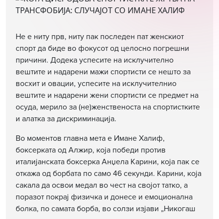
Не е ниту прв, ниту пак последен пат женскиот
спорт да биде во фокусот од целосно погрешни
причини. Додека успесите на исклучително
вештите и надарени мажи спортисти се нешто за
восхит и овации, успесите на исклучителнио
вештите и надарени жени спортисти се предмет на
осуда, мерило за (не)женственоста на спортистките
и алатка за дискриминација.
Во моментов главна мета е Иманe Халиф,
боксерката од Алжир, која победи против
италијанската боксерка Анџела Карини, која пак се
откажа од борбата по само 46 секунди. Карини, која
сакала да освои медал во чест на својот татко, а
поразот покрај физичка и донесе и емоционална
болка, по самата борба, во солзи изјави „Никогаш