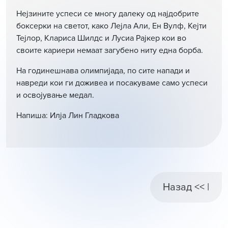
Нејзините успеси се многу далеку од најдобрите
боксерки на светот, како Лејла Али, Ен Вулф, Кејти
Тејлор, Клариса Шилдс и Лусиа Рајкер кои во
своите кариери немаат загубено ниту една борба.
На годинешнава олимпијада, по сите напади и
навреди кои ги доживеа и посакуваме само успеси
и освојување медал.
Напиша: Илја Лин Гладкова
Назад << |