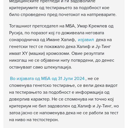
медицинските прегледи и ги задоволиле
критериумите од тестирањето за подобност кое
било спроведено пред почетокот на натпреварите.
Тогашниот претседател на МБА, Умар Кремлев од
Русија, по поразот кој го доживеала неговата
сонародничка од Имане Халиф,
изјавил
дека на
генетски тест се покажало дека Халиф и Ју-Тинг
имаат XY (машки) хромозоми. Овие резултати
никогаш не се објавени ниту потврдени, до денес
остануваат само шпекулација.
Во изјавата од МБА од 31 Јули 2024
, не се
споменува генетско тестирање, се вели дека видот
на тестирањето за подобност е информација од
доверлив карактер. Не се споменува ни точно кој
критериум не бил задоволен од Халиф и Ју-Тинг, но
затоа јасно се напоменува дека не се работи за тест
на ниво на тестостерон.