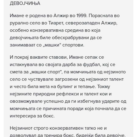
ДЕВОЈЧИЊА
Имане е родена во Алжир во 1999. Пораснала во
рурално село во Тиарет, северозападен Алжир,
особено конзервативна средина во која
девојчињата биле обесхрабрувани да се
занимаваат со „машки“ спортови.
И покрај ваквите ставови, Имане сепак се
истакнувала во својата дарба за фудбал, кој се
смета за „машки спорт“, па момчињата од нејзиното
село се чуствувале загрозени од нејзиниот талент
и често била мета на булинг и тепање. Токму
нејзините природни рефлекси и талент кои и
овозможувале успешно да ги избегнува ударите од
момчињата се причината поради која почнала да се
интересира за бокс.
Нејзиниот строго конзервативен татко не и
дозволувал да тренира бокс, бидејќи била девојче.