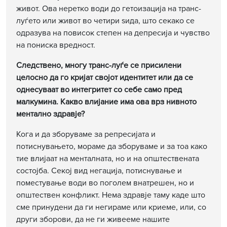
живот. Ова неретко води до гетоизација на транс-
луѓето или живот во четири ѕида, што секако се
одразува на повисок степен на депресија и чувство
на пониска вредност.
Следствено, многу транс-луѓе се присилени
целосно да го кријат својот идентитет или да се
однесуваат во интегритет со себе само пред
малкумина. Какво влијание има ова врз нивното
ментално здравје?
Кога и да зборуваме за репресијата и
потиснувањето, мораме да зборуваме и за тоа како
тие влијаат на менталната, но и на општествената
состојба. Секој вид негација, потиснување и
поместување води во поголем внатрешен, но и
општествен конфликт. Нема здравје таму каде што
сме принудени да ги негираме или криеме, или, со
други зборови, да не ги живееме нашите