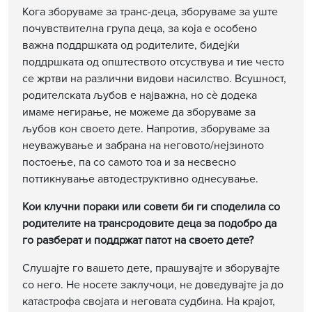
Кога зборуваме за транс-деца, зборуваме за уште
почувствителна група деца, за која е особено
важна поддршката од родителите, бидејќи
поддршката од општеството отсуствува и тие често
се жртви на различни видови насилство. Всушност,
родителската љубов е најважна, но сè додека
имаме негирање, не можеме да зборуваме за
љубов кон своето дете. Напротив, зборуваме за
неуважување и забрана на неговото/нејзиното
постоење, па со самото тоа и за несвесно
поттикнување автодеструктивно однесување.
Кои клучни пораки или совети би ги споделила со
родителите на трансродовите деца за подобро да
го разберат и поддржат патот на своето дете?
Слушајте го вашето дете, прашувајте и зборувајте
со него. Не носете заклучоци, не доведувајте ја до
катастрофа својата и неговата судбина. На крајот,