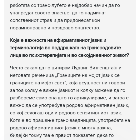
работата со транс-луѓето е најдобар начин да го
унапредат своето знаење, да го надминат
сопствениот страв и да придонесат кон
порамноправно и поздраво општество.
Која е важноста на афирмативниот јазик и
терминологија во поддршката на трансродовите
лица во психотерапијата и во секојдневниот живот?
Често сакам да го цитирам Лудвиг Витгенштајн и
неговата реченица „Границите на мојот јазик се
границите на мојот свет“, која всушност ни говори
за тоа колку е важен јазикот и колку можеме да го
разбереме само она што го артикулираме, и затоа е
важно да се употребува родово афирмативен јазик,
со кој секогаш оди и родово сензитивниот јазик.
Кога е во прашање транс-заедницата, употребата на
родово афирмативниот јазик е многу важна,
бидејќи токму таа е првиот показател дека го