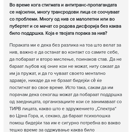
Во време кога стигмата и антитранс-пропагандата
се најсилни, многу трансродови лица се соочуваат
со проблеми. Многу од нив се малолетни или во
пубертет и се мачат со родова дисфорија без каква
било поддршка. Која е твојата порака за нив?
Пораката ми е дека без разлика на тоа што велат за
нив, важно е да останат во контакт со самите себе,
да побараат и второ мислење, поинаков став. Да не
бараат љубов кај оние кои не можат, ниту сакаат да
им ја пружат, и да го чуваат своето ментално
здравје, никаде да не брзаат бидејќи сѐ ќе
постигнат во свое време. Исто така, сакам да им
порачам дека секогаш можат да побараат поддршка
од заедницата, организациите кои се занимаваат со
ТИРВ лицата, какво што е здружението „Спектра“
во Црна Гора, и, секако, да бараат психолошка
помош бидејќи таа им е сигурно потребна во вакво
тешко време за одржување каква било