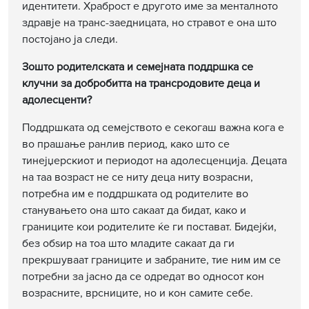
идентитети. Храброст е другото име за менталното
здравје на транс-заедницата, но стравот е она што
постојано ја следи.
Зошто родителската и семејната поддршка се
клучни за добробитта на трансродовите деца и
адолесценти?
Поддршката од семејството е секогаш важна кога е
во прашање ранлив период, како што се
тинејџерскиот и периодот на адолесценција. Децата
на таа возраст не се ниту деца ниту возрасни,
потребна им е поддршката од родителите во
станувањето она што сакаат да бидат, како и
границите кои родителите ќе ги постават. Бидејќи,
без обѕир на тоа што младите сакаат да ги
прекршуваат границите и забраните, тие ним им се
потребни за јасно да се одредат во односот кон
возрасните, врсниците, но и кон самите себе.