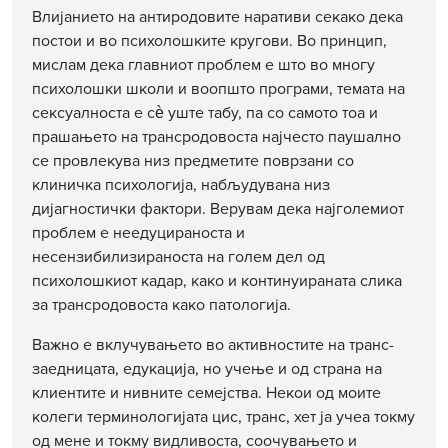
Влијанието на антиродовите наративи секако дека
постои и во психолошките кругови. Во принцип,
мислам дека главниот проблем е што во многу
психолошки школи и воопшто програми, темата на
сексуалноста е сѐ уште табу, па со самото тоа и
прашањето на трансродовоста најчесто паушално
се провлекува низ предметите поврзани со
клиничка психологија, набљудувана низ
дијагностички фактори. Верувам дека најголемиот
проблем е неедуцираноста и
несензибилизираноста на голем дел од
психолошкиот кадар, како и континуираната слика
за трансродовоста како патологија.
Важно е вклучувањето во активностите на транс-
заедницата, едукација, но учење и од страна на
клиентите и нивните семејства. Некои од моите
колеги терминологијата цис, транс, хет ја учеа токму
од мене и токму видливоста, соочувањето и