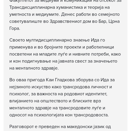
Факултетот за медиуми и комуникации на отсекот за
Трансдисциплинарна хуманистика и теорија на
уметноста и медиумите. Денес работи во семејното
советувалиште во Здравствениот дом во Бар, Црна
Гора.
Своето мултидисциплинарно знаење Ида го
применува и во бројните проекти и работилници
посветени на младите луѓе и нивните потреби, како
и кон подигнување на јавната свест за значењето
на менталното здравје.
Во оваа пригода Каи Гладкова зборува со Ида за
нејзиното искуство како трансродова личност и
психолог, за важноста на родовиот идентитет,
влијанието на општеството и блиските врз
менталното здравје на трансродовите луѓе и
односот на психологијата кон трансродовоста.
Разговорот е преведен на македонски јазик од