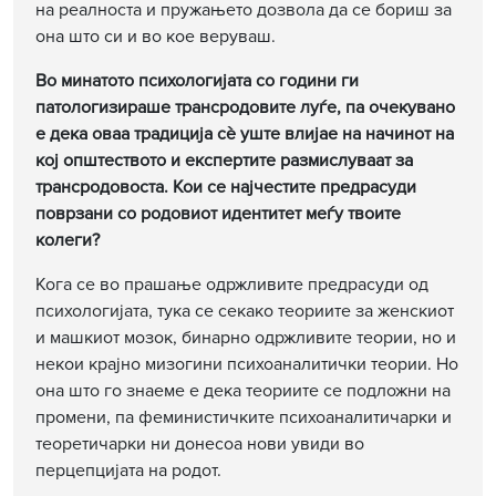
на реалноста и пружањето дозвола да се бориш за
она што си и во кое веруваш.
Во минатото психологијата со години ги
патологизираше трансродовите луѓе, па очекувано
е дека оваа традиција сè уште влијае на начинот на
кој општеството и експертите размислуваат за
трансродовоста. Кои се најчестите предрасуди
поврзани со родовиот идентитет меѓу твоите
колеги?
Кога се во прашање одржливите предрасуди од
психологијата, тука се секако теориите за женскиот
и машкиот мозок, бинарно одржливите теории, но и
некои крајно мизогини психоаналитички теории. Но
она што го знаеме е дека теориите се подложни на
промени, па феминистичките психоаналитичарки и
теоретичарки ни донесоа нови увиди во
перцепцијата на родот.