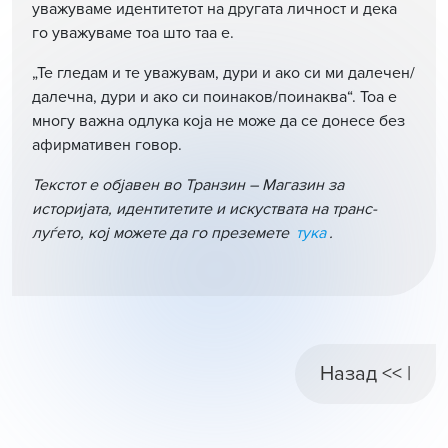
уважуваме идентитетот на другата личност и дека
го уважуваме тоа што таа е.
„Те гледам и те уважувам, дури и ако си ми далечен/
далечна, дури и ако си поинаков/поинаква“. Тоа е
многу важна одлука која не може да се донесе без
афирмативен говор.
Текстот е објавен во Транзин – Магазин за
историјата, идентитетите и искуствата на транс-
луѓето, кој можете да го преземете
тука
.
Назад << |