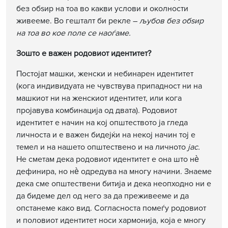
без обѕир на тоа во какви услови и околности
живееме. Во гешталт би рекле –
љубов без обѕир
на тоа во кое поле се наоѓаме.
Зошто е важен родовиот идентитет?
Постојат машки, женски и небинарен идентитет
(кога индивидуата не чувствува припадност ни на
машкиот ни на женскиот идентитет, или кога
пројавува комбинација од двата). Родовиот
идентитет е начин на кој општеството ја гледа
личноста и е важен бидејќи на некој начин тој е
темел и на нашето општествено и на личното
јас.
Не сметам дека родовиот идентитет е она што нѐ
дефинира, но нѐ одредува на многу начини. Знаеме
дека сме општествени битија и дека неопходно ни е
да бидеме дел од него за да преживееме и да
опстанеме како вид. Согласноста помеѓу родовиот
и половиот идентитет носи хармонија, која е многу