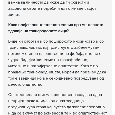
важна за личноста да може да ги освести и
задоволи своите потреби и да го живее својот
живот.
Како влијае општествената стигма врз менталното
здравје на трансродовите лица?
Бидејќи работам и со поширокото мнозинство и со
транс-заедницата, кај транс-луѓето забележувам
поголем степен на општествена фобија, што не е
чудно бидејќи живееме во трансфобично,
мизогино и патријархално општество. Кога е во
прашање транс-заедницата, морам да признам дека
тоа е заедница која e секојдневно повредувана од
целото општество.
Општествената стигма првенствено создава една
непријателска клима кон оваа заедница,
предизвикува страв кај луѓето да живеат слободно
и да се вклучат во активностите и во општествениот