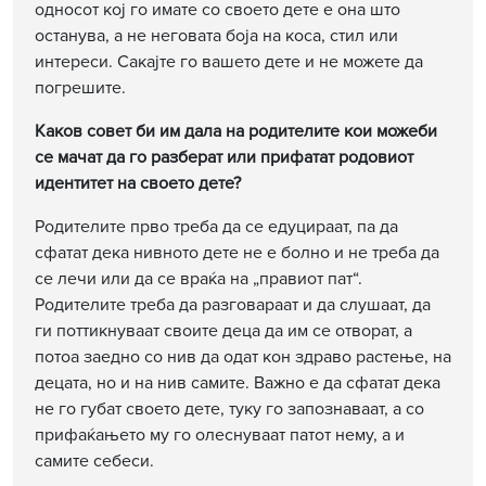
односот кој го имате со своето дете е она што
останува, а не неговата боја на коса, стил или
интереси. Сакајте го вашето дете и не можете да
погрешите.
Каков совет би им дала на родителите кои можеби
се мачат да го разберат или прифатат родовиот
идентитет на своето дете?
Родителите прво треба да се едуцираат, па да
сфатат дека нивното дете не е болно и не треба да
се лечи или да се враќа на „правиот пат“.
Родителите треба да разговараат и да слушаат, да
ги поттикнуваат своите деца да им се отворат, а
потоа заедно со нив да одат кон здраво растење, на
децата, но и на нив самите. Важно е да сфатат дека
не го губат своето дете, туку го запознаваат, а со
прифаќањето му го олеснуваат патот нему, а и
самите себеси.