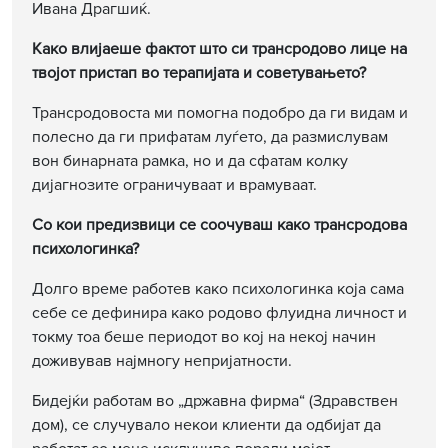
Ивана Драгшиќ.
Како влијаеше фактот што си трансродово лице на
твојот пристап во терапијата и советувањето?
Трансродовоста ми помогна подобро да ги видам и
полесно да ги прифатам луѓето, да размислувам
вон бинарната рамка, но и да сфатам колку
дијагнозите ограничуваат и врамуваат.
Со кои предизвици се соочуваш како трансродова
психологинка?
Долго време работев како психологинка која сама
себе се дефинира како родово флуидна личност и
токму тоа беше периодот во кој на некој начин
доживував најмногу непријатности.
Бидејќи работам во „државна фирма“ (Здравствен
дом), се случувало некои клиенти да одбијат да