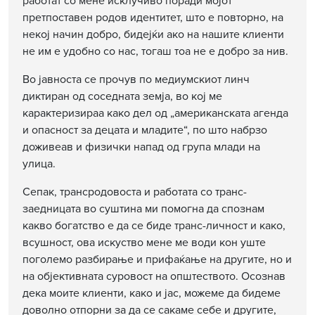
работат со мене исклучиво поради мојот
претпоставен родов идентитет, што е повторно, на
некој начин добро, бидејќи ако на нашите клиенти
не им е удобно со нас, тогаш тоа не е добро за нив.
Во јавноста се прочув по медиумскиот линч
диктиран од соседната земја, во кој ме
карактеризираа како дел од „американската агенда
и опасност за децата и младите“, по што набрзо
доживеав и физички напад од група млади на
улица.
Сепак, трансродовоста и работата со транс-
заедницата во суштина ми помогна да спознам
какво богатство е да се биде транс-личност и како,
всушност, ова искуство мене ме води кон уште
поголемо разбирање и прифаќање на другите, но и
на објективната суровост на општеството. Осознав
дека моите клиенти, како и јас, можеме да бидеме
доволно отпорни за да се сакаме себе и другите,