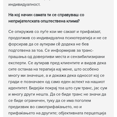
индивидуалност.
На кој начин самата ти се справуваш со
непријателската општествена клима?
Се опкружив со луѓе кои ме сакаат и прифаќаат,
продолжив со индивидуална психотерапија и не се
форсирав да се аутирам сѐ додека не бев
подготвена за тоа. Се информирав за транс-
прашања од доверливи места и сензибилизирани
експерти. Се аутирав пред клиентите и видов дека
сите останаа на терапија кај мене, што особено
многу ми значеше, а и докажа дека односот кој се
гради е позначаен од само еден аспект на нашиот
идентитет. Бидејќи покрај тоа што сум транс, јас сум
и многу други нешта. Да се биде транс не значи да
се биде ограничен, туку да се има поголем
предизвик во самоприфаќањето, но и
прифаќањето на другите; објективната перцепција