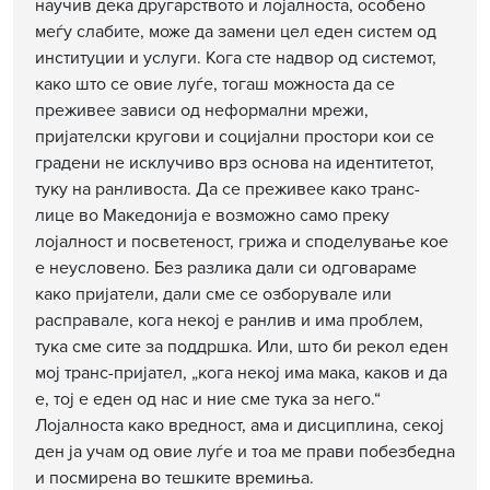
научив дека другарството и лојалноста, особено
меѓу слабите, може да замени цел еден систем од
институции и услуги. Кога сте надвор од системот,
како што се овие луѓе, тогаш можноста да се
преживее зависи од неформални мрежи,
пријателски кругови и социјални простори кои се
градени не исклучиво врз основа на идентитетот,
туку на ранливоста. Да се преживее како транс-
лице во Македонија е возможно само преку
лојалност и посветеност, грижа и споделување кое
е неусловено. Без разлика дали си одговараме
како пријатели, дали сме се озборувале или
расправале, кога некој е ранлив и има проблем,
тука сме сите за поддршка. Или, што би рекол еден
мој транс-пријател, „кога некој има мака, каков и да
е, тој е еден од нас и ние сме тука за него.“
Лојалноста како вредност, ама и дисциплина, секој
ден ја учам од овие луѓе и тоа ме прави побезбедна
и посмирена во тешките времиња.