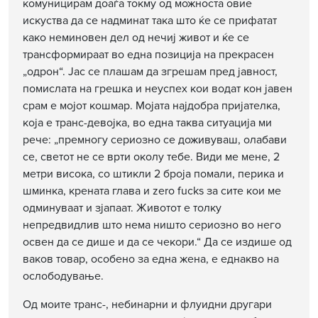
комуницирам доаѓа токму од можноста овие
искуства да се надминат така што ќе се прифатат
како неминовен дел од нечиј живот и ќе се
трансформираат во една позиција на прекрасен
„одрон“. Јас се плашам да згрешам пред јавност,
помислата на грешка и неуспех кои водат кон јавен
срам е мојот кошмар. Мојата најдобра пријателка,
која е транс-девојка, во една таква ситуација ми
рече: „премногу сериозно се доживуваш, олабави
се, светот не се врти околу тебе. Види ме мене, 2
метри висока, со штикли 2 броја помали, перика и
шминка, крената глава и zero fucks за сите кои ме
одминуваат и зјапаат. Животот е толку
непредвидлив што нема ништо сериозно во него
освен да се дише и да се чекори.“ Да се издише од
ваков товар, особено за една жена, е еднакво на
ослободување.
Од моите транс-, небинарни и флуидни другари