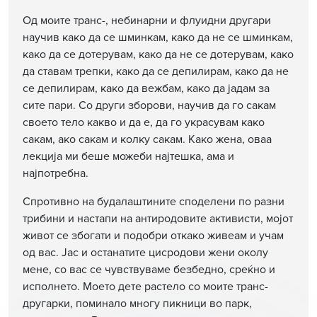
Од моите транс-, небинарни и флуидни другари
научив како да се шминкам, како да не се шминкам,
како да се дотерувам, како да не се дотерувам, како
да ставам трепки, како да се депилирам, како да не
се депилирам, како да вежбам, како да јадам за
сите пари. Со други зборови, научив да го сакам
своето тело какво и да е, да го украсувам како
сакам, ако сакам и колку сакам. Како жена, оваа
лекција ми беше можеби најтешка, ама и
најпотребна.
Спротивно на будалаштините споделени по разни
трибини и настапи на антиродовите активисти, мојот
живот се збогати и подобри откако живеам и учам
од вас. Јас и останатите цисродови жени околу
мене, со вас се чувствуваме безбедно, среќно и
исполнето. Моето дете растело со моите транс-
другарки, поминало многу пикници во парк,