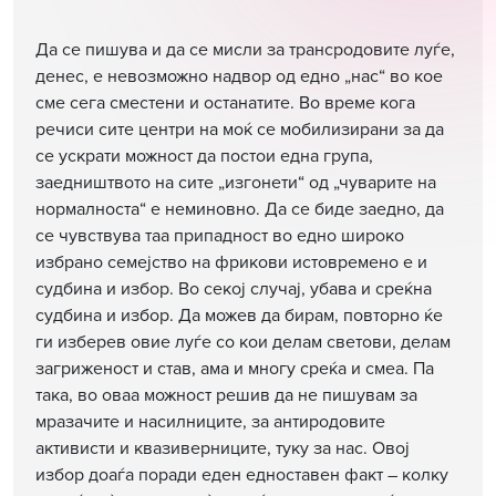
Да се пишува и да се мисли за трансродовите луѓе,
денес, е невозможно надвор од едно „нас“ во кое
сме сега сместени и останатите. Во време кога
речиси сите центри на моќ се мобилизирани за да
се ускрати можност да постои една група,
заедништвото на сите „изгонети“ од „чуварите на
нормалноста“ е неминовно. Да се биде заедно, да
се чувствува таа припадност во едно широко
избрано семејство на фрикови истовремено е и
судбина и избор. Во секој случај, убава и среќна
судбина и избор. Да можев да бирам, повторно ќе
ги изберев овие луѓе со кои делам светови, делам
загриженост и став, ама и многу среќа и смеа. Па
така, во оваа можност решив да не пишувам за
мразачите и насилниците, за антиродовите
активисти и квазиверниците, туку за нас. Овој
избор доаѓа поради еден едноставен факт – колку