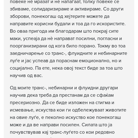
повеќе нè мразат и нè напаѓаат, толку повеќе се
збиваме, солидаризираме и активираме. Со други
зборови, понекогаш од хејтерите можете да
направите корисни будали и тоа да го искористите.
Во оваа пригода им благодарам што покрај сите
маки, успеаја да нè направат посилни, погласни и
поорганизирани од кога било порано. Токму во тоа
заедничарење со транс-, флуидните и небинарните
луѓе и јас успеав да пораснам емоционално, но и
социјално. Па ете, нека овој текст биде за тоа што
научив од вас.
Од моите транс-, небинарни и флуидни другари
научив дека треба да престанам да се сфаќам
пресериозно. Да се биде изложен на стигма и
исмевање, искуства кои ги одбележуваат животите
на овие луѓе, е пеколно искуство кое понекогаш
може и да ве направи посилен. Силата што ја
почувствував кај транс-луѓето со кои редовно