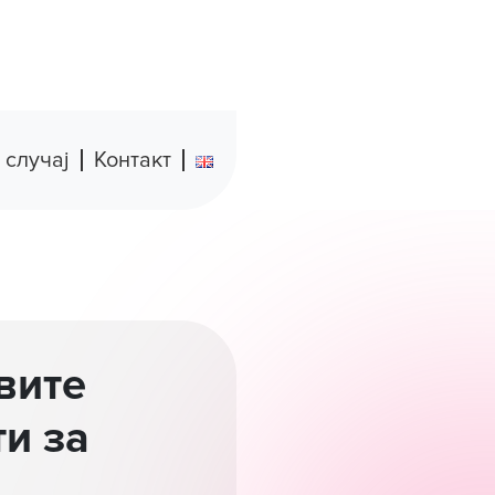
 случај
Контакт
вите
ти за