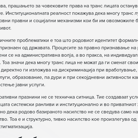
ва, прашањето за човековите права на транс лицата останув
е. Институционалната реалност покажува дека многу транс л
овни правни и социјални механизми кои би им овозможиле 
ивот.
тичните проблематики е тоа што родовиот идентитет формалн
признаен од државата. Процесите за правно признавање на 
ени се на административна волја, а во пракса, на индивидуа
. Тоа значи дека многу транс лица не можат да ги сменат сво
 директно ги изложува на дискриминација при вработување,
луги, образование, па дури и при секојдневни активности к
стење јавни услуги.
ативни празнини не се техничка ситница. Тие создаваат усл
ицата системски ранливи и институционално и во приватниот 
асно дека родово базираното насилство не се сведува само н
тво. Тоа е и структурно, тивко насилство кое произлегува о
тигматизација.