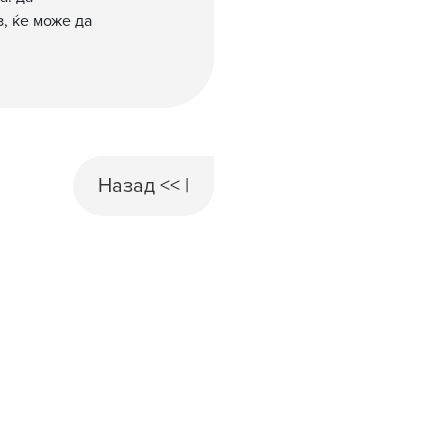
з, ќе може да
Назад << |