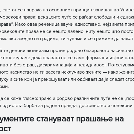
, светот се навраќа на основниот принцип запишан во Унив
 човекови права: дека „сите луѓе се раѓаат слободни и еднак
права“. Иако оваа реченица звучи едноставно, нејзината пр
Човековите права не се нешто дадено, ниту нешто што посто
само ако заедно ги градиме, ги чуваме и се грижиме да важат 
16-те денови активизам против родово базираното насилство
е потсетуваме дека правата не се само формални изјави на ха
ивоти без страв, дискриминација и невидливост. Потсетувам
ото насилство не ги засега исклучиво жените — иако жените
уку и сите кои ја прекршуваат или одбиваат да ја следат стр
рми.
а се каже гласно: транс и родово различните луѓе не се „пос
л од истата борба за родова правда, достоинство и човекови 
кументите стануваат прашање на
ост