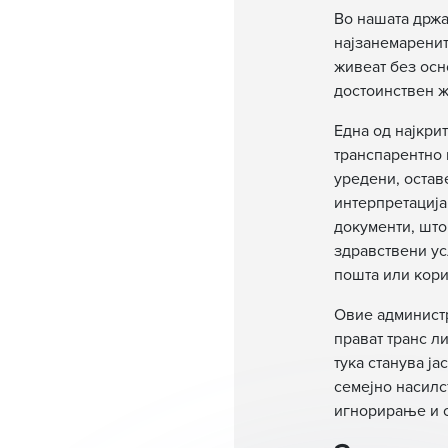
Во нашата држа
најзанемаренит
живеат без осн
достоинствен ж
Една од најкри
транспарентно 
уредени, остав
интерпретација
документи, што
здравствени ус
пошта или кори
Овие администр
прават транс л
тука станува ј
семејно насилс
игнорирање и с