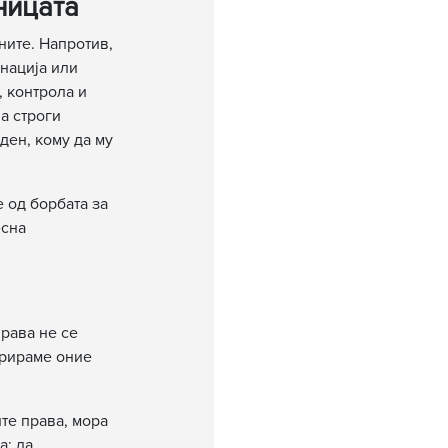
ницата
ните. Напротив,
нација или
, контрола и
а строги
ден, кому да му
 од борбата за
есна
рава не се
орираме оние
те права, мора
а: да