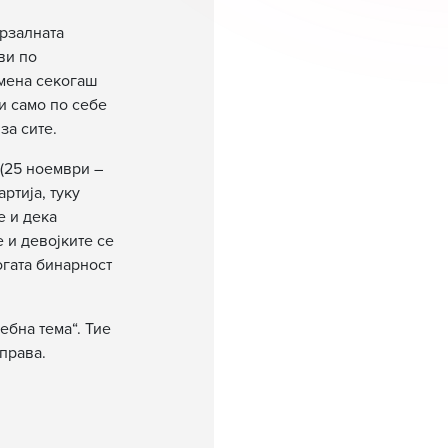
ерзалната
ви по
имена секогаш
и само по себе
за сите.
 (25 ноември –
ртија, туку
е и дека
 и девојките се
огата бинарност
ебна тема“. Тие
права.