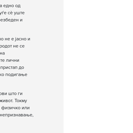
а едно од
уѓе сè уште
безбеден и
о не е јасно и
родот не се
лна
ите лични
 пристап до
ако подигање
ови што ги
живот. Токму
а физичко или
д непризнавање,