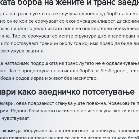
ата борба на жените и транс заед
ата на транс луѓето не се случува одвоено од борбата на же
но оние кои се соочуваат со економска ранливост, дискрими
транс лицата го делат истото поле на општествени очекувања
ина. Тие се соочуваат со истите структури што инсистираат н
 што поставуваат граници околу тоа кој има право да биде ви
 заслужува заштита.
да нагласиме: поддршката на транс луѓето не е оддалечување
ите. Таа е продолжување на истата борба за безбедност, тел
ободен родов израз и живот без насилство.
мври како заедничко потсетување
кември, оваа поврзаност станува уште поважна. Човековите п
ории. Родово базираното насилство не исчезнува ако ги игн
 чувствуваат.
сакаме да зборуваме за општество кое ги почитува човекови
ека правата на транс лицата се дел од истата суштинска борб