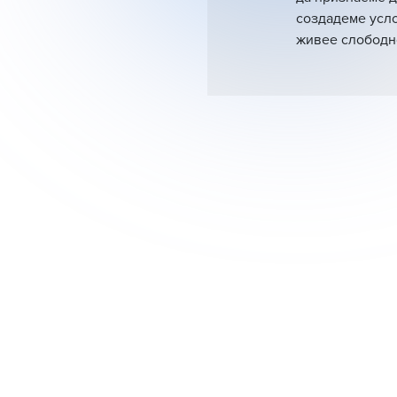
создадеме усло
живее слободно