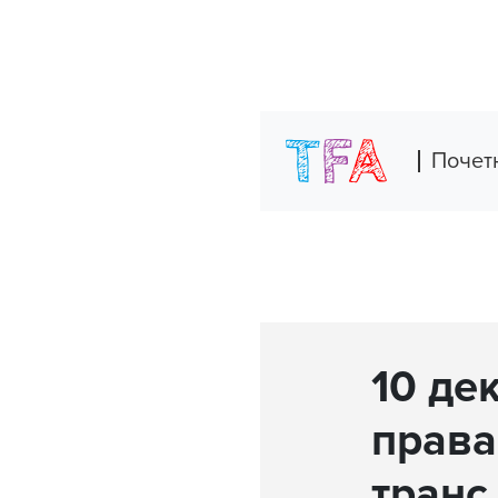
Skip
to
content
Почет
10 де
права
транс