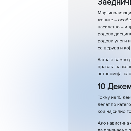
Заедничк
Маргинализациј
жените – особе
насилство – и 
родова дисципл
родови улоги и
се верува и кој
Затоа е важно 
правата на жен
автономија, сл
10 Деке
Токму на 10 де
делат по катег
кои најсилно го
Ако навистина 
да признаеме д