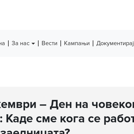
на
За нас
Вести
Кампањи
Документирај
кември – Ден на човеко
: Каде сме кога се рабо
 заедницата?