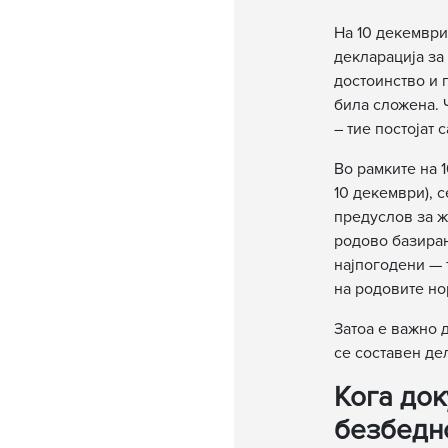
На 10 декември
декларација за
достоинство и 
била сложена. 
– тие постојат 
Во рамките на 
10 декември), с
предуслов за ж
родово базиран
најпогодени — т
на родовите но
Затоа е важно д
се составен де
Кога до
безбедн