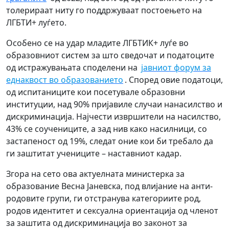
толерираат ниту го поддржуваат постоењето на
ЛГБТИ+ луѓето.
Особено се на удар младите ЛГБТИК+ луѓе во
образовниот систем за што сведочат и податоците
од истражувањата споделени на
јавниот форум за
еднаквост во образованието
. Според овие податоци,
од испитаниците кои посетувале образовни
институции, над 90% пријавиле случаи нанасилство и
дискриминација. Најчести извршители на насилство,
43% се соучениците, а зад нив како насилници, со
застапеност од 19%, следат оние кои би требало да
ги заштитат учениците – наставниот кадар.
Згора на сето ова актуелната министерка за
образование Весна Јаневска, под влијание на анти-
родовите групи, ги отстранува категориите род,
родов идентитет и сексуална ориентација од членот
за заштита од дискриминација во законот за