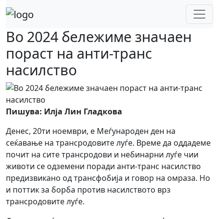
Skip
to
content
Во 2024 бележиме значаен
пораст на анти-транс
насилство
Пишува: Илја Лин Гладкова
Денес, 20ти ноември, е Меѓународен ден на
сеќавање на трансродовите луѓе. Време да оддадеме
почит на сите трансродови и небинарни луѓе чии
животи се одземени поради анти-транс насилство
предизвикано од трансфобија и говор на омраза. Но
и поттик за борба против насилството врз
трансродовите луѓе.