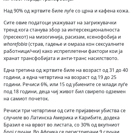
Над 90% од жртвите биле луѓе со црна и кафена кожа.
Сите овие податоци укажуваат на загрижувачки
тренд кога станувa збор за интерсекционалноста
(пресекот) на мизогинија, расизам, ксенофобија и
whorefobia
(страв, гадење и омраза кон сексуалните
работници/чки) како испреплетени фактори кои ја
хранат трансфобијата и анти-транс насилството.
Една третина од жртвите биле на возраст од 31 до 40
години, а една четвртина на возраст од 19 до 25
години. Речиси 6%, или 15 од убиените се млади луѓе
под 18 години, деца чиј живот бил свирепо одземен
на самиот почеток.
Речиси три четвртини од сите пријавени убиства се
случиле во Латинска Америка и Карибите, додека
Бразил е на врвот во листата, со 30% од вкупниот
број случаи. Во Африка се регистрирани 9 случаи,