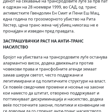
Денот на сеќавање на трансродовите луѓе за прв пат
е одржан на 28 ноември 1999, во САД, од транс
активистките Гвендолин Ен Смит и Пени Еш Мац,
една година по грозоморното убиство на Рита
Хестер, црна транс-жена чиј убиец никогаш не е
пронајден и изведен пред правдата.
ЗАСТРАШУВАЧКИ РАСТ НА АНТИ–ТРАНС
НАСИЛСТВО
Бројот на убиствата на трансродовите луѓе останува
алармантно висок, додека движењата против
човекови права и трансфобните агенди земаат
замав ширум светот, често поддржани и
легитимирани и од политичките структури на власт.
Се повеќе сведочиме промени и носење на закони
кои наместо да штитат, отворено поддржуваат и
поттикнуваат дискриминација и насилство, додека
веќе постоечките закони, политики и конвенции не
се доволни да го спречат анти-транс насилството.