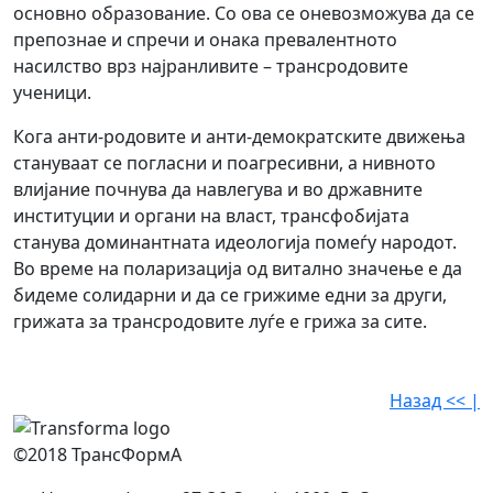
основно образование. Со ова се оневозможува да се
препознае и спречи и онака превалентното
насилство врз најранливите – трансродовите
ученици.
Кога анти-родовите и анти-демократските движења
стануваат се погласни и поагресивни, а нивното
влијание почнува да навлегува и во државните
институции и органи на власт, трансфобијата
станува доминантната идеологија помеѓу народот.
Во време на поларизација од витално значење е да
бидеме солидарни и да се грижиме едни за други,
грижата за трансродовите луѓе е грижа за сите.
Назад << |
©2018 ТрансФормА