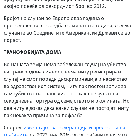
двојно повеќе од рекордниот број во 2012.
Бројот на случаи во Европа оваа година е
преполовен во споредба со минатата година, додека
случаите во Соединетите Американски Држави се во
пораст.
ТРАНСФОБИЈАТА ДОМА
Во нашата земја нема забележан случај на убиство
на трансродова личност, нема ниту регистриран
случај на смрт поради дискриминација и насилство
во здравствениот систем, ниту пак постои запис за
самоубиство на транс личност како резултат на
секојдневна тортура од семејството и околината. Но
ова ниту е доказ дека вакви случаи не постојат, ниту
пак некаква причина за пофалба.
Според
извештајот за толеранција и вредности на
граѓаните
од 2022, над 80% од од граѓаните ниту го