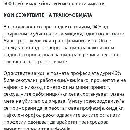
5000 луѓе имале богати и исполнети животи.
КОИ СЕ ЖРТВИТЕ НА ТРАНСФОБИЈАТА
Во согласност со претходните години, 94% од
пријавените убиства се фемициди, односно жртвите
биле транс жени или трансфемини лица. Ова е
очекуван исход – говорот на омраза како и анти-
родовата пропаганда на омраза е речиси целосно
насочена кон транс-жените.
Од жртвите за кои е позната професијата дури 46%
биле сексуални работници/чки. Иако, процентот е на
најниско ниво од почетокот на мониторингот,
сексуалните работници/чки сепак остануваат главна
мета на убиство од омраза. Многу трансродови луѓе
се приморани да ја работат оваа професија, бидејќи
најголем број од работодавачите во сите останати
професии одбиваат да вработат трансродова
личност поради трансфобија.