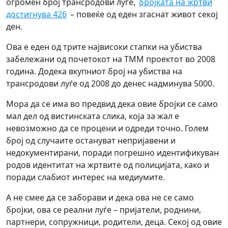
огромен број трансродови луѓе,
бројката на жртви
достигнува 426
– повеќе од еден згаснат живот секој
ден.
Ова е еден од трите највисоки стапки на убиства
забележани од почетокот на ТММ проектот во 2008
година. Додека вкупниот број на убиства на
трансродови луѓе од 2008 до денес надминува 5000.
Мора да се има во предвид дека овие бројки се само
мал дел од вистинската слика, која за жал е
невозможно да се процени и одреди точно. Голем
број од случаите остануват непријавени и
недокументирани, поради погрешно идентификуван
родов идентитат на жртвите од полицијата, како и
поради слабиот интерес на медиумите.
А не смее да се заборави и дека ова не се само
бројки, ова се реални луѓе – пријатели, роднини,
партнери, сопружници, родители, деца. Секој од овие