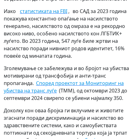
Иако
статистиката на FBI
,
во САД за 2023 година
покажува константно опаѓање на насилството
генерално, насилството од омраза е на рекордно
високо ниво, особено насилството кон ЛГБТИК+
луѓето. Во 2023 година, 547 луѓе биле жртви на
насилство поради нивниот родов идентитет, 16%
повеќе од минатата година.
Зголемување се забележува и во бројот на убиства
мотивирани од трансфобија и анти-транс
пропаганда.
Според проектот за Мониторинг на
убиства на транс луѓе
(ТММ), од октомври 2023 до
септември 2024 свирепо се убиени најмалку 350.
Доколку кон оваа бројка ги вклучиме и животите
згаснати поради дискриминација и насилство во
здравствените системи, како и самоубиствата
поттикнати од секојдневната тортура која ја трпат