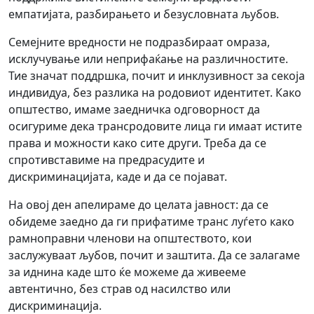
емпатијата, разбирањето и безусловната љубов.
Семејните вредности не подразбираат омраза,
исклучување или неприфаќање на различностите.
Тие значат поддршка, почит и инклузивност за секоја
индивидуа, без разлика на родовиот идентитет. Како
општество, имаме заедничка одговорност да
осигуриме дека трансродовите лица ги имаат истите
права и можности како сите други. Треба да се
спротивставиме на предрасудите и
дискриминацијата, каде и да се појават.
На овој ден апелираме до целата јавност: да се
обидеме заедно да ги прифатиме транс луѓето како
рамноправни членови на општеството, кои
заслужуваат љубов, почит и заштита. Да се залагаме
за иднина каде што ќе можеме да живееме
автентично, без страв од насилство или
дискриминација.