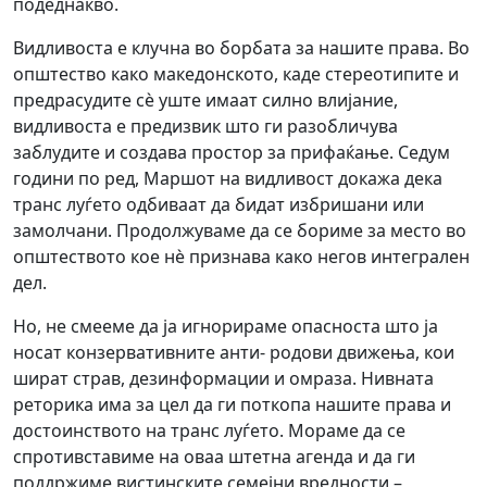
подеднакво.
Видливоста е клучна во борбата за нашите права. Во
општество како македонското, каде стереотипите и
предрасудите сè уште имаат силно влијание,
видливоста е предизвик што ги разобличува
заблудите и создава простор за прифаќање. Седум
години по ред, Маршот на видливост докажа дека
транс луѓето одбиваат да бидат избришани или
замолчани. Продолжуваме да се бориме за место во
општеството кое нè признава како негов интегрален
дел.
Но, не смееме да ја игнорираме опасноста што ја
носат конзервативните анти- родови движења, кои
шират страв, дезинформации и омраза. Нивната
реторика има за цел да ги поткопа нашите права и
достоинството на транс луѓето. Мораме да се
спротивставиме на оваа штетна агенда и да ги
поддржиме вистинските семејни вредности –