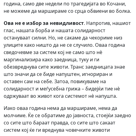
година, само две недели по трагедијата во Кочани,
не можеме да маршираме со срца обвиени во болка.
Ова не е избор за невидливост
. Напротив, нашиот
глас, нашата борба и нашата солидарност
остануваат силни. Но, не сакаме да чекориме низ
улиците како ништо да не се случило. Оваа година
сведочевме за систем кој не само што нè
маргинализира како заедница, туку и ги
обезвреднува сите животи. Транс заедницата знае
што значи да се биде напуштен, игнориран и
оставен сам на себе. Затоа, повикуваме на
солидарност и меѓусебна грижа – бидејќи тие нè
одржуваат во живот кога системот нè напушта.
Иако оваа година нема да маршираме, нема да
молчиме. Ќе се обратиме до јавноста, стоејќи заедно
со сите што бараат правда, со сите што сакаат
систем кој ќе ги вреднува човечките животи