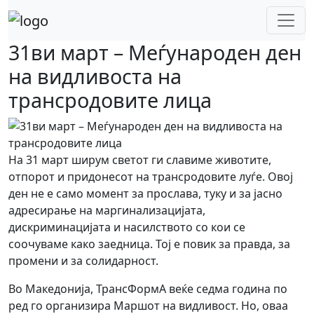
Skip
to
content
31ви март – Меѓународен ден
на видливоста на
трансродовите лица
На 31 март ширум светот ги славиме животите,
отпорот и придонесот на трансродовите луѓе. Овој
ден не е само момент за прослава, туку и за јасно
адресирање на маргинализацијата,
дискриминацијата и насилството со кои се
соочуваме како заедница. Тој е повик за правда, за
промени и за солидарност.
Во Македонија, ТрансФормА веќе седма година по
ред го организира Маршот на видливост. Но, оваа