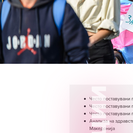
Често поставувани п
Често поставувани 
Често поставувани 
Анализа на здравст
Македонија