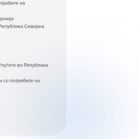
отребите на
донија
 Република Северна
*луѓето во Република
и со потребите на