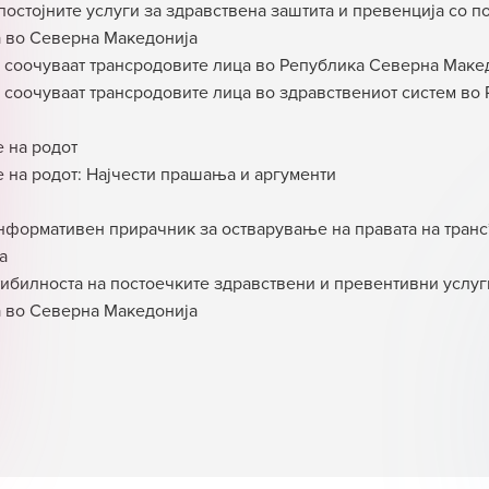
постојните услуги за здравствена заштита и превенција со п
а во Северна Македонија
 соочуваат трансродовите лица во Република Северна Маке
 соочуваат трансродовите лица во здравствениот систем во
 на родот
на родот: Најчести прашања и аргументи
нформативен прирачник за остварување на правата на транс
а
ибилноста на постоечките здравствени и превентивни услуг
а во Северна Македонијa