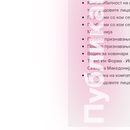
Публикации
Компатибилност на 
трансродовите лиц
Проблеми со кои се
Проблеми со кои се
Македонија
Правно признавање
Правно признавање 
Водич за новинари
Транс Ин Форма - И
Северна Македониј
Проценка на компат
трансродовите лиц