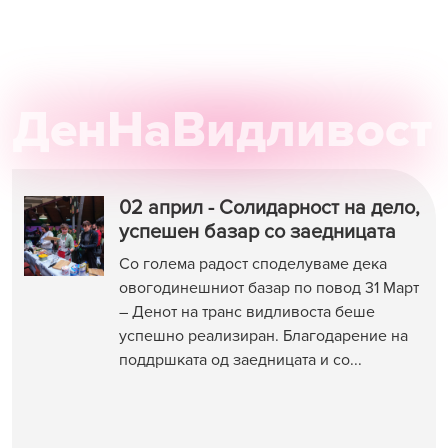
ДенНаВидливост
02 април - Солидарност на дело,
успешен базар со заедницата
Со голема радост споделуваме дека
овогодинешниот базар по повод 31 Март
– Денот на транс видливоста беше
успешно реализиран. Благодарение на
поддршката од заедницата и со...