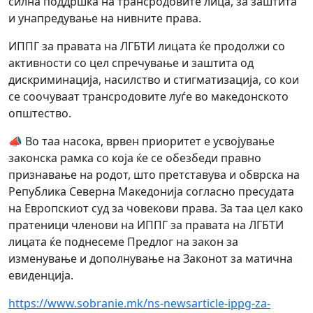
силна поддршка на трансродовите лица, за заштита
и унапредување на нивните права.
ИППГ за правата на ЛГБТИ лицата ќе продолжи со
активности со цел спречување и заштита од
дискриминација, насилство и стигматизација, со кои
се соочуваат трансродовите луѓе во македонското
општество.
📣 Во таа насока, врвен приоритет е усвојување
законска рамка со која ќе се обезбеди правно
признавање на родот, што претставува и обврска на
Република Северна Македонија согласно пресудата
на Европскиот суд за човекови права. За таа цел како
пратеници членови на ИППГ за правата на ЛГБТИ
лицата ќе поднесеме Предлог на закон за
изменување и дополнување на Законот за матична
евиденција.
https://www.sobranie.mk/ns-newsarticle-ippg-za-