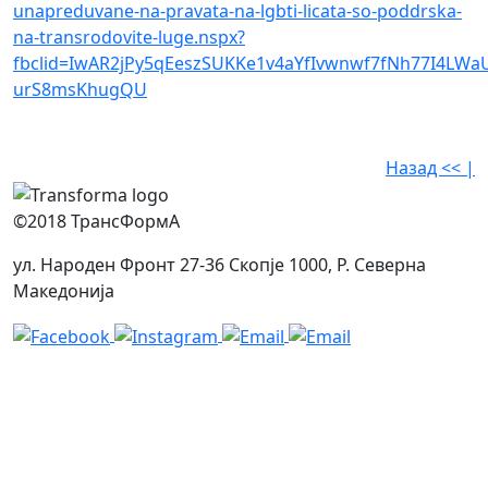
unapreduvane-na-pravata-na-lgbti-licata-so-poddrska-
na-transrodovite-luge.nspx?
fbclid=IwAR2jPy5qEeszSUKKe1v4aYfIvwnwf7fNh77I4LWaU
urS8msKhugQU
Назад << |
©2018 ТрансФормА
ул. Народен Фронт 27-36 Скопје 1000, Р. Северна
Македонија