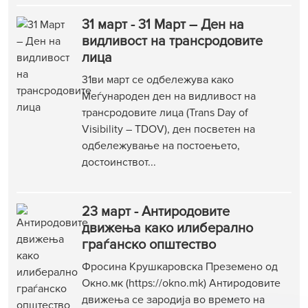
31 март - 31 Март – Ден на
видливост на трансродовите
лица
31ви март се одбележува како
Меѓународен ден на видливост на
трансродовите лица (Trans Day of
Visibility – TDOV), ден посветен на
одбележување на постоењето,
достоинствот...
23 март - Антиродовите
движења како илиберално
граѓанско општество
Фросина Крушкаровска Преземено од
Окно.мк (https://okno.mk) Антиродовите
движења се зародија во времето на