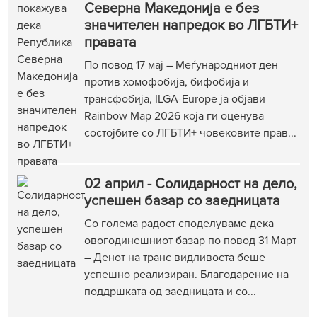
Северна Македонија е без
значителен напредок во ЛГБТИ+
правата
По повод 17 мај – Меѓународниот ден
против хомофобија, бифобија и
трансфобија, ILGA-Europe ја објави
Rainbow Map 2026 која ги оценува
состојбите со ЛГБТИ+ човековите прав...
02 април - Солидарност на дело,
успешен базар со заедницата
Со голема радост споделуваме дека
овогодинешниот базар по повод 31 Март
– Денот на транс видливоста беше
успешно реализиран. Благодарение на
поддршката од заедницата и со...